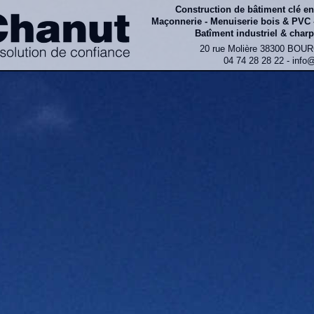
Construction de bâtiment clé e
Maçonnerie - Menuiserie bois & PVC 
Batîment industriel & charp
20 rue Molière 38300 BOU
04 74 28 28 22 - info