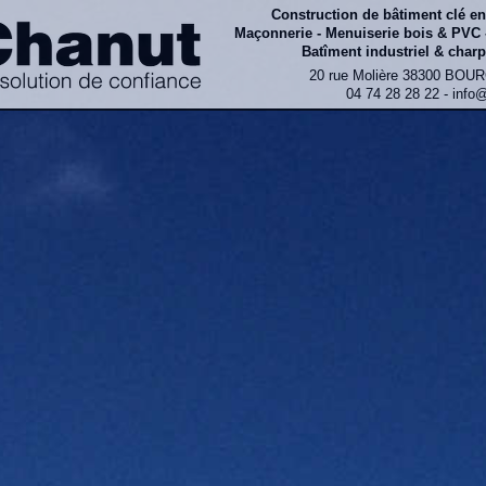
Construction de bâtiment clé e
Maçonnerie - Menuiserie bois & PVC 
Batîment industriel & charp
20 rue Molière 38300 BOU
04 74 28 28 22 - info