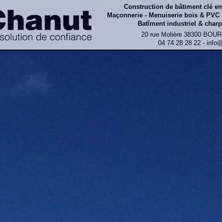
Construction de bâtiment clé e
Maçonnerie - Menuiserie bois & PVC 
Batîment industriel & charp
20 rue Molière 38300 BOU
04 74 28 28 22 - info