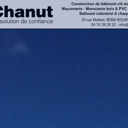
Construction de bâtiment clé e
Maçonnerie - Menuiserie bois & PVC 
Batîment industriel & charp
20 rue Molière 38300 BOU
04 74 28 28 22 - info