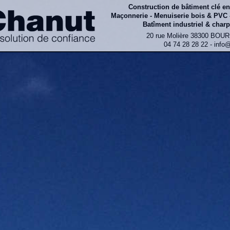
Construction de bâtiment clé e
Maçonnerie - Menuiserie bois & PVC 
Batîment industriel & charp
20 rue Molière 38300 BOU
04 74 28 28 22 - info